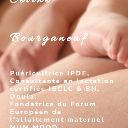
Céline
Bourganeuf
Puéricultrice IPDE,
Consultante en lactation
certifiée IBCLC & BN,
Doula,
Fondatrice du Forum
Européen de
l’allaitement maternel
MUM MOOD