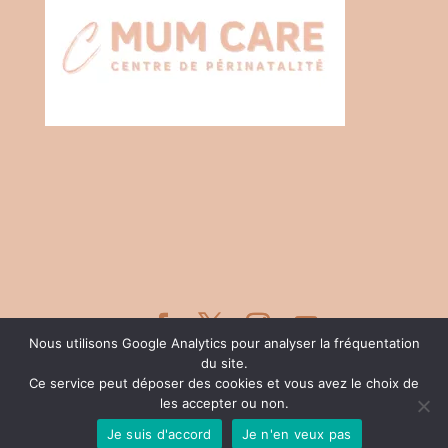
Nous utilisons Google Analytics pour analyser la fréquentation
Mentions légales
|
Politique des données
du site.
|
Choix des cookies
Ce service peut déposer des cookies et vous avez le choix de
Crédit photo : @enviedeshoot /
les accepter ou non.
@celine.ibclc.06.nice
Je suis d'accord
Je n'en veux pas
© 2024 Céline Bourganeuf - Tous droits